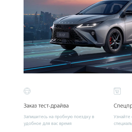
Заказ тест-драйва
Спецп
Запишитесь на пробную поездку в
Узнайте 
удобное для вас время
специал