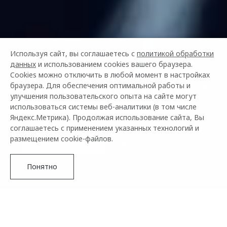
Используя сайт, вы соглашаетесь с
политикой обработки
данных
и использованием cookies вашего браузера.
Cookies можно отключить в любой момент в настройках
OMODA C5 ОТ 2 279 000 ₽³
браузера. Для обеспечения оптимальной работы и
улучшения пользовательского опыта на сайте могут
использоваться системы веб-аналитики (в том числе
С выгодой до 350 000 ₽⁴
Яндекс.Метрика). Продолжая использование сайта, Вы
соглашаетесь с применением указанных технологий и
размещением cookie-файлов.
Купить в кредит
Запись на тест-драйв
Понятно
C5
Прайс-лист
Подробнее