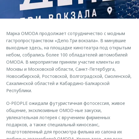
Страхование
Клиентская поддержка
Обратная связь
Кредитный калькулятор
O&J Автоклуб
Аксессуары
Клуб владельцев OMODA
Марка OMODA продолжает сотрудничество с модным
Одежда и сувениры
Приложение O&J
гастропространством «Депо.Три вокзала». В минувшие
Оригинальные аксессуары
выходные здесь, на площадке кинотеатра под открытым
Аксессуары
небом, собрались более 100 обладателей автомобилей
Запчасти
OMODA. В мероприятии приняли участие клиенты из
Одежда и сувениры
Москвы и Московской области, Санкт-Петербурга,
Трейд-ин
Оригинальные аксессуары
Новосибирской, Ростовской, Волгоградской, Смоленской,
Калькулятор трейд-ин
Запчасти
Сахалинской областей и Кабардино-Балкарской
Республики.
O-PEOPLE ожидали футуристичная фотосессия, живое
общение, эксклюзивные OMOD-ные закуски,
увлекательная лотерея с вручением фирменных
подарков, а также специальный киносеанс,
подготовленный для просмотра фильма из салона их
любимых автомобилей OMODA. Кроме того, для всех