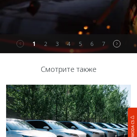
1
2
3
4
5
6
7
Смотрите также
OMODA C5