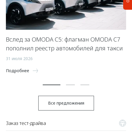
Вслед за OMODA C5: флагман OMODA C7
С
пополнил реестр автомобилей для такси
п
а
31 июля 2026
5 
Подробнее
По
Все предложения
Заказ тест-драйва