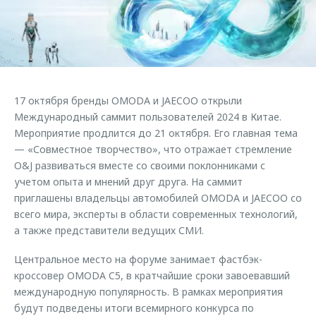
Страхование
Клиентская поддержка
Обратная связь
Кредитный калькулятор
O&J Автоклуб
Аксессуары
Клуб владельцев OMODA
Одежда и сувениры
Приложение O&J
17 октября бренды OMODA и JAECOO открыли
Оригинальные аксессуары
Международный саммит пользователей 2024 в Китае.
Аксессуары
Запчасти
Мероприятие продлится до 21 октября. Его главная тема
Одежда и сувениры
— «Совместное творчество», что отражает стремление
Трейд-ин
Оригинальные аксессуары
O&J развиваться вместе со своими поклонниками с
учетом опыта и мнений друг друга. На саммит
Калькулятор трейд-ин
Запчасти
приглашены владельцы автомобилей OMODA и JAECOO со
всего мира, эксперты в области современных технологий,
а также представители ведущих СМИ.
Центральное место на форуме занимает фастбэк-
кроссовер OMODA C5, в кратчайшие сроки завоевавший
международную популярность. В рамках мероприятия
будут подведены итоги всемирного конкурса по