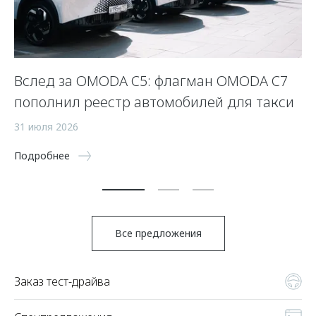
Вслед за OMODA C5: флагман OMODA C7
С
пополнил реестр автомобилей для такси
п
а
31 июля 2026
5 
Подробнее
По
Все предложения
Заказ тест-драйва