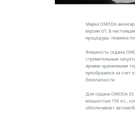
Марка OMODA анонсиру
версии GT. В настоящ
процедуры. Новинка по
Внешность седана OMOD
стремительным силуэто
яркими оранжевыми то
преобразился за счет 
безопасности.
Для седана OMODA S5 
мощностью 150 л.с., с
обеспечивает автомоби