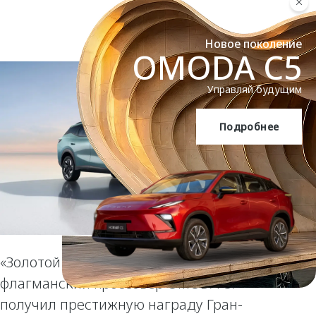
Новое поколение
OMODA C5
Управляй будущим
Подробнее
OMODA C5
«Золотой Пегас» за смелый дизайн:
флагманский кроссовер OMODA C7
получил престижную награду Гран-