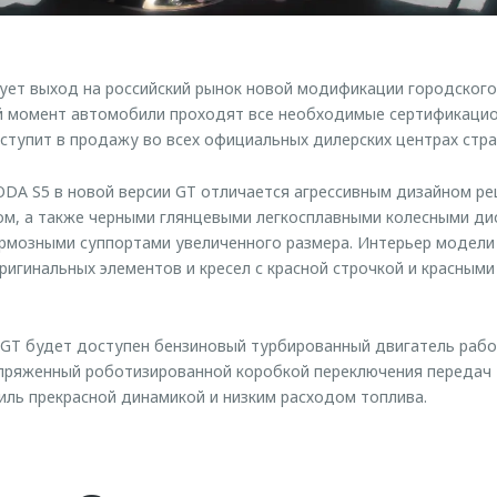
ет выход на российский рынок новой модификации городског
ий момент автомобили проходят все необходимые сертификацио
ступит в продажу во всех официальных дилерских центрах стран
A S5 в новой версии GT отличается агрессивным дизайном ре
м, а также черными глянцевыми легкосплавными колесными дис
рмозными суппортами увеличенного размера. Интерьер модели 
оригинальных элементов и кресел с красной строчкой и красным
GT будет доступен бензиновый турбированный двигатель рабо
опряженный роботизированной коробкой переключения передач 
ль прекрасной динамикой и низким расходом топлива.