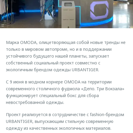
Страхование
Клиентская поддержка
Обратная связь
Кредитный калькулятор
O&J Автоклуб
Аксессуары
Клуб владельцев OMODA
Одежда и сувениры
Приложение O&J
Марка OMODA, олицетворяющая собой новые тренды не
Оригинальные аксессуары
только в мировом автопроме, но и в поддержании
Аксессуары
Запчасти
устойчивого будущего нашей планеты, запускает
Одежда и сувениры
собственный социальный проект совместно с
Трейд-ин
Оригинальные аксессуары
экологичным брендом одежды URBANTIGER.
Калькулятор трейд-ин
Запчасти
С 9 июня в модном корнере OMODA на территории
современного столичного фудмола «Депо. Три Вокзала»
функционирует специальный бокс для сбора
невостребованной одежды.
Проект реализуется в сотрудничестве с fashion-брендом
URBANTIGER, выпускающим стильную современную
одежду из качественных экологичных материалов.