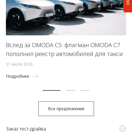
Вслед за OMODA C5: флагман OMODA C7
С
пополнил реестр автомобилей для такси
п
а
31 июля 2026
5 
Подробнее
По
Все предложения
Заказ тест-драйва