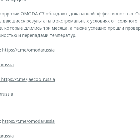
 коррозии OMODA C7 обладают доказанной эффективностью. О
дающиеся результаты в экстремальных условиях от соляного 
, которые длились три месяца, а также успешно прошли провер
жностью и перепадами температур.
:
https://t.me/omodarussia
arussia
https://t.me/jaecoo_russia
orussia
:
https://t.me/omodarussia
arussia