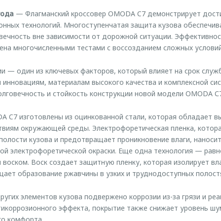
года
— Флагманский кроссовер OMODA C7 демонстрирует дос
онных технологий. Многоступенчатая защита кузова обеспечив
вечность вне зависимости от дорожной ситуации. Эффективно
на многочисленными тестами с воссозданием сложных условий
ии — один из ключевых факторов, который влияет на срок слу
 инновациям, материалам высокого качества и комплексной си
лговечность и стойкость конструкции новой модели OMODA С7
A C7 изготовлены из оцинкованной стали, которая обладает в
твиям окружающей среды. Электрофоретическая пленка, котор
полости кузова и предотвращает проникновение влаги, наноси
ой электрофоретической окраски. Еще одна технология — рав
 воском. Воск создает защитную пленку, которая изолирует вла
ает образование ржавчины в узких и труднодоступных полостя
ругих элементов кузова подвержено коррозии из-за грязи и ре
тикоррозионного эффекта, покрытие также снижает уровень шу
го комфорта.