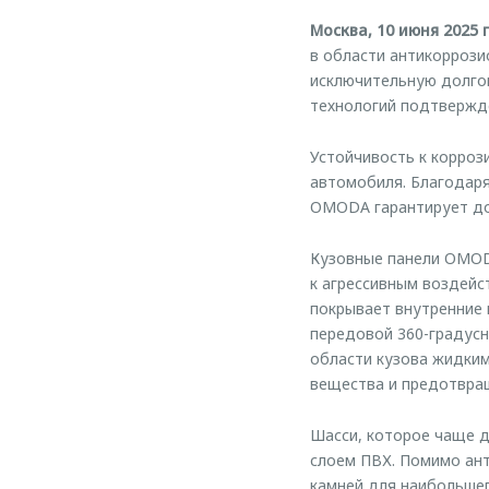
Москва, 10 июня 2025 
в области антикоррози
исключительную долго
технологий подтвержде
Устойчивость к корроз
автомобиля. Благодаря
OMODA гарантирует до
Кузовные панели OMOD
к агрессивным воздейс
покрывает внутренние 
передовой 360-градусн
области кузова жидким
вещества и предотвращ
Шасси, которое чаще д
слоем ПВХ. Помимо ан
камней для наибольше