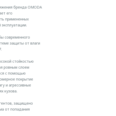
тижения бренда OMODA
ает его
сть примененных
 эксплуатации.
жбы современного
стеме защиты от влаги
.
ысокой стойкостью
ая ровным слоем
тся с помощью
номерное покрытие
гу и агрессивные
х кузова.
агентов, защищено
ма от попадания