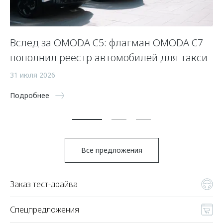
Вслед за OMODA C5: флагман OMODA C7
С
пополнил реестр автомобилей для такси
п
а
31 июля 2026
5 
Подробнее
По
Все предложения
Заказ тест-драйва
Спецпредложения