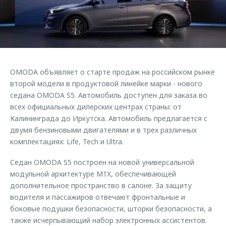
Страхование
Клиентская поддержка
Обратная связь
Кредитный калькулятор
O&J Автоклуб
Аксессуары
Клуб владельцев OMODA
Одежда и сувениры
Приложение O&J
OMODA объявляет о старте продаж на российском рынке
Оригинальные аксессуары
второй модели в продуктовой линейке марки - нового
Аксессуары
Запчасти
седана OMODA S5. Автомобиль доступен для заказа во
Одежда и сувениры
всех официальных дилерских центрах страны: от
Трейд-ин
Оригинальные аксессуары
Калининграда до Иркутска. Автомобиль предлагается с
двумя бензиновыми двигателями и в трех различных
Калькулятор трейд-ин
Запчасти
комплектациях: Life, Tech и Ultra.
Седан OMODA S5 построен на новой универсальной
модульной архитектуре M1X, обеспечивающей
дополнительное пространство в салоне. За защиту
водителя и пассажиров отвечают фронтальные и
боковые подушки безопасности, шторки безопасности, а
также исчерпывающий набор электронных ассистентов.