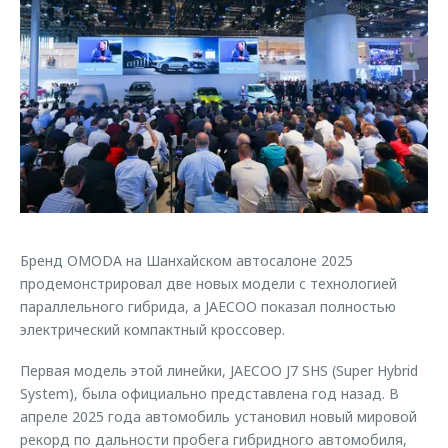
Страхование
Клиентская поддержка
Обратная связь
Кредитный калькулятор
O&J Автоклуб
Аксессуары
Клуб владельцев OMODA
Одежда и сувениры
Приложение O&J
Оригинальные аксессуары
Аксессуары
Запчасти
Одежда и сувениры
Трейд-ин
Оригинальные аксессуары
Бренд OMODA на Шанхайском автосалоне 2025
Калькулятор трейд-ин
Запчасти
продемонстрировал две новых модели с технологией
параллельного гибрида, а JAECOO показал полностью
электрический компактный кроссовер.
Первая модель этой линейки, JAECOO J7 SHS (Super Hybrid
System), была официально представлена год назад. В
апреле 2025 года автомобиль установил новый мировой
рекорд по дальности пробега гибридного автомобиля,