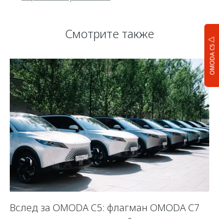
Смотрите также
OMODA C5
Вслед за OMODA C5: флагман OMODA C7
С