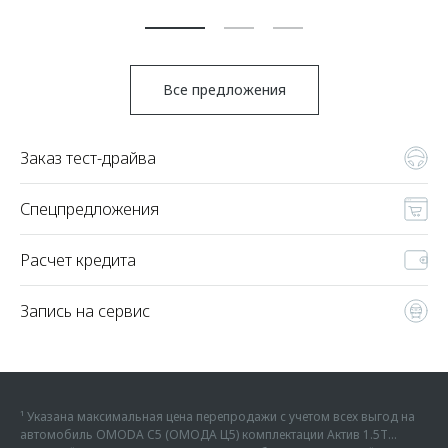
По
Все предложения
Заказ тест-драйва
Спецпредложения
Расчет кредита
Запись на сервис
¹ Указана максимальная цена перепродажи с учетом всех выгод на
автомобиль OMODA C5 (ОМОДА Ц5) комплектации Актив 1.5Т