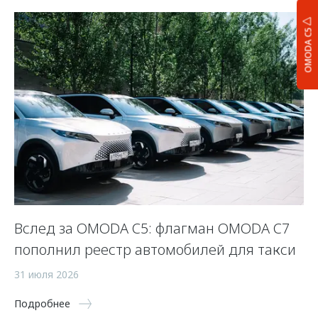
OMODA C5
Вслед за OMODA C5: флагман OMODA C7
С
пополнил реестр автомобилей для такси
п
а
31 июля 2026
5 
Подробнее