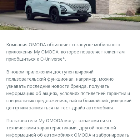
Страхование
Клиентская поддержка
Обратная связь
Кредитный калькулятор
O&J Автоклуб
Аксессуары
Клуб владельцев OMODA
Одежда и сувениры
Приложение O&J
Компания OMODA объявляет о запуске мобильного
Оригинальные аксессуары
приложения My OMODA, которое позволяет клиентам
Аксессуары
Запчасти
приобщиться к O-Universe*.
Одежда и сувениры
Трейд-ин
В новом приложении доступен широкий
Оригинальные аксессуары
пользовательский функционал, например, можно
Калькулятор трейд-ин
Запчасти
узнавать последние новости бренда, получать
информацию об акциях, условиях пятилетней гарантии и
специальных предложениях, найти ближайший дилерский
центр или записаться на тест-драйв автомобиля.
Пользователи My OMODA могут ознакомиться с
техническими характеристиками, другой полезной
информацией об автомобилях OMODA и забронировать