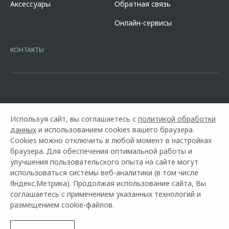
Аксессуары
Обратная связь
кредита в разделе «Кредит на покупку автомобиля у дилера» на
сайте банка
https://alfabank.ru/get-money/auto-loan/dealers/?
Онлайн-сервисы
platformId=alfasite
Кредит предоставляет АО Альфа-Банк. ИНН
7728168971 ОГРН 1027700067328 место нахождение 107078, г.
Москва, ул. Каланчевская, д. 27. Ген.лицензия ЦБ РФ № 1326 от
КОНТАКТЫ
16.01.2015. Предложение ограничено и не является публичной
офертой.
Используя сайт, вы соглашаетесь с
политикой обработки
данных
и использованием cookies вашего браузера.
Cookies можно отключить в любой момент в настройках
браузера. Для обеспечения оптимальной работы и
улучшения пользовательского опыта на сайте могут
использоваться системы веб-аналитики (в том числе
Горячая линия OMODA:
+7 (4722) 40-01-90
Яндекс.Метрика). Продолжая использование сайта, Вы
соглашаетесь с применением указанных технологий и
© 2026 Тринити Моторс
размещением cookie-файлов.
Модельный ряд
Архивные модели
Контакты
Правовая информация