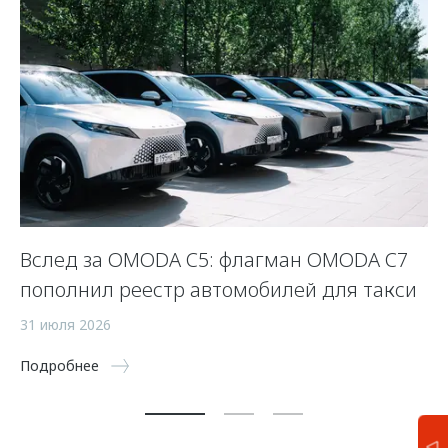
Вслед за OMODA C5: флагман OMODA C7
С
пополнил реестр автомобилей для такси
п
а
31 июля 2026
5 
Подробнее
По