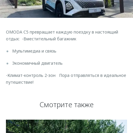
Страхование
Клиентская поддержка
Обратная связь
Кредитный калькулятор
O&J Автоклуб
Аксессуары
Клуб владельцев OMODA
OMODA C5 превращает каждую поездку в настоящий
Одежда и сувениры
Приложение O&J
отдых: -Вместительный багажник
Оригинальные аксессуары
Аксессуары
Мультимедиа и связь
Запчасти
Одежда и сувениры
Экономичный двигатель
Трейд-ин
Оригинальные аксессуары
-Климат-контроль 2-зон Пора отправляться в идеальное
Калькулятор трейд-ин
Запчасти
путешествие!
Смотрите также